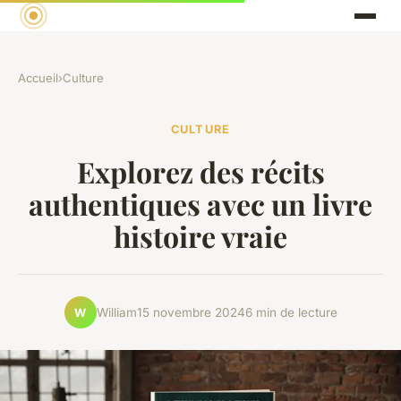
Accueil
›
Culture
CULTURE
Explorez des récits
authentiques avec un livre
histoire vraie
William
15 novembre 2024
6 min de lecture
W