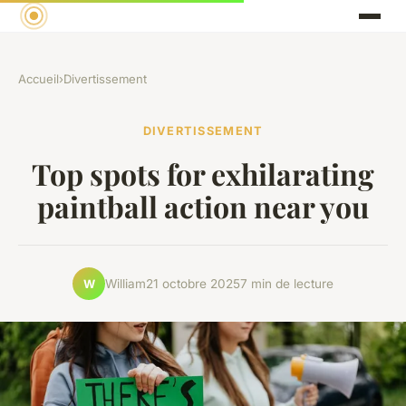
Accueil
›
Divertissement
DIVERTISSEMENT
Top spots for exhilarating
paintball action near you
William
21 octobre 2025
7 min de lecture
W