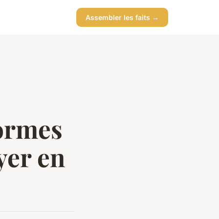
Assembler les faits →
formes
yer en