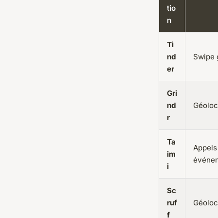
tio
n
Ti
nd
Swipe 
er
Gri
nd
Géoloc
r
Ta
Appels 
im
événe
i
Sc
ruf
Géoloc
f