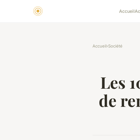
Accueil
Ac
Accueil
›
Société
Les 1
de re