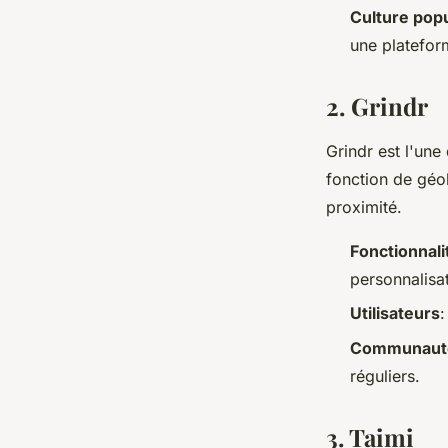
Culture popu
une platefor
2.
Grindr
Grindr est l'un
fonction de géol
proximité.
Fonctionnali
personnalisat
Utilisateurs
:
Communaut
réguliers.
3.
Taimi