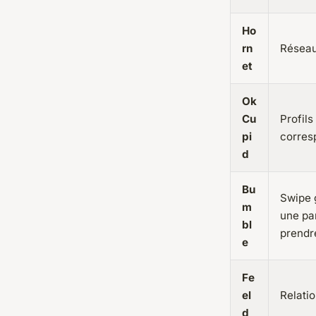
Ho
rn
Réseau
et
Ok
Cu
Profils
pi
corres
d
Bu
Swipe 
m
une par
bl
prendre
e
Fe
el
Relati
d