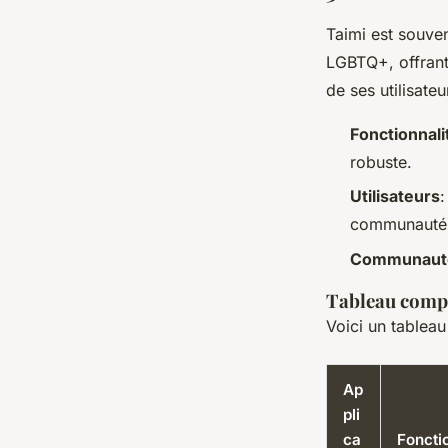
Taimi est souve
LGBTQ+, offrant
de ses utilisateu
Fonctionnali
robuste.
Utilisateurs
:
communauté
Communaut
Tableau comp
Voici un tablea
Ap
pli
ca
Fonctio