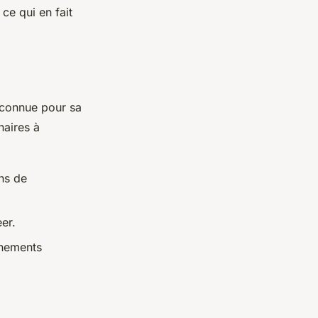
ce qui en fait
 connue pour sa
naires à
ons de
er.
énements