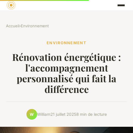
Accueil
›
Environnement
ENVIRONNEMENT
Rénovation énergétique :
l'accompagnement
personnalisé qui fait la
différence
William
21 juillet 2025
8 min de lecture
W